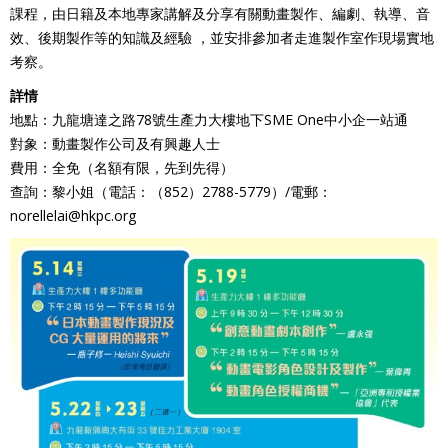
課程，由日籍及本地專家講解及分享有關動畫製作、編劇、執導、音
效、後期製作等的知識及經驗 ，並安排參加者走進製作室作現場實地
考察。
詳情
地點：九龍塘達之路78號生產力大樓地下SME One中小企一站通
對象：動畫製作公司及有興趣人士
費用：全免（名額有限，先到先得）
查詢：黎小姐（電話：（852）2788-5779）/電郵：
norellelai@hkpc.org