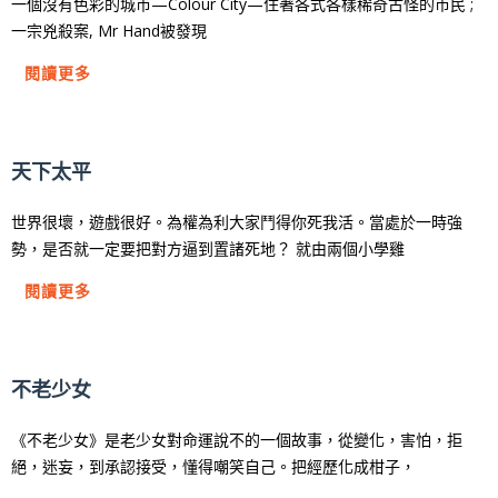
一個沒有色彩的城市—Colour City—住著各式各樣稀奇古怪的市民 ;
一宗兇殺案, Mr Hand被發現
閱讀更多
天下太平
世界很壞，遊戲很好。為權為利大家鬥得你死我活。當處於一時強
勢，是否就一定要把對方逼到置諸死地？ 就由兩個小學雞
閱讀更多
不老少女
《不老少女》是老少女對命運說不的一個故事，從變化，害怕，拒
絕，迷妄，到承認接受，懂得嘲笑自己。把經歷化成柑子，