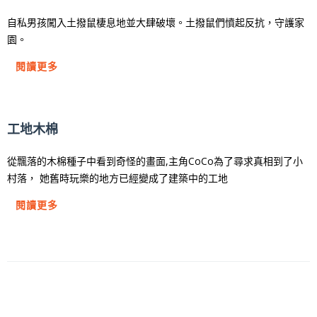
自私男孩闖入土撥鼠棲息地並大肆破壞。土撥鼠們憤起反抗，守護家
園。
閱讀更多
⼯地⽊棉
從飄落的木棉種子中看到奇怪的畫面,主角CoCo為了尋求真相到了小
村落， 她舊時玩樂的地方已經變成了建築中的工地
閱讀更多