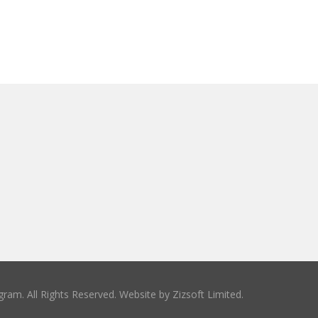
ram. All Rights Reserved. Website by
Zizsoft Limited
.