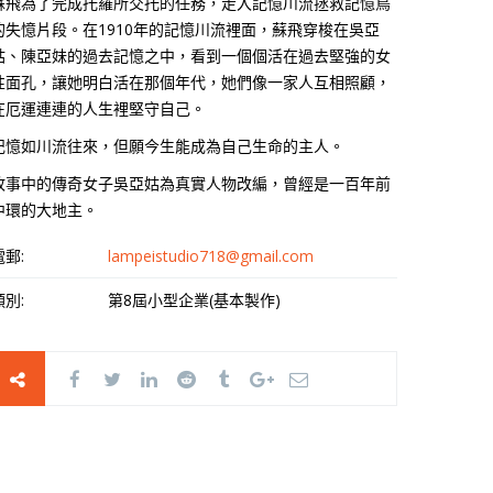
蘇飛為了完成托羅所交托的任務，走入記憶川流拯救記憶鳥
的失憶片段。在1910年的記憶川流裡面，蘇飛穿梭在吳亞
姑、陳亞妹的過去記憶之中，看到一個個活在過去堅強的女
性面孔，讓她明白活在那個年代，她們像一家人互相照顧，
在厄運連連的人生裡堅守自己。
記憶如川流往來，但願今生能成為自己生命的主人。
故事中的傳奇女子吳亞姑為真實人物改編，曾經是一百年前
中環的大地主。
電郵:
lampeistudio718@gmail.com
類別:
第8屆小型企業(基本製作)