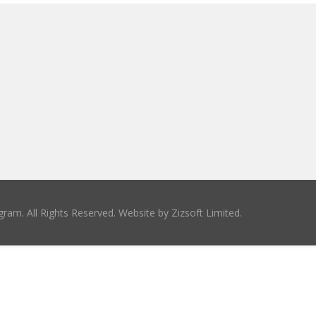
ram. All Rights Reserved. Website by
Zizsoft Limited
.