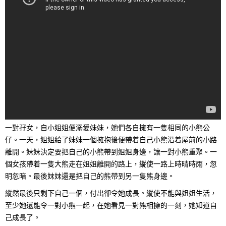
一對孖女，自小姐姐便溺愛妹妹，她們各自擁有一隻相同的小熊公
仔。一天，姐姐給了妹妹一個擁抱後便帶着自己小熊沿着屋前的小路
離開。妹妹決定要把自己的小熊帶到姐姐身邊，讓一對小熊重聚。一
個女孩帶着一隻大熊走在姐姐離開的路上，縱使一路上時晴時雨，忽
明忽暗。最後妹妹還是把自己的熊帶到另一隻熊身邊。
縱然最後只剩下自己一個，付出卻令她成長。縱使不能與姐姐生活，
至少她還能令一對小熊一起，在她看見一對熊相擁的一刻，她知道自
己成長了。