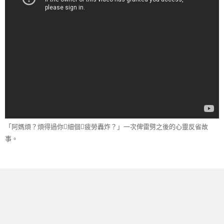
「阿媽煩？煩得過你細個疲勞轟炸？」一次俾雷劈之後的心靈反省故
事。