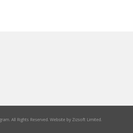
ram. All Rights Reserved. Website by
Zizsoft Limited
.