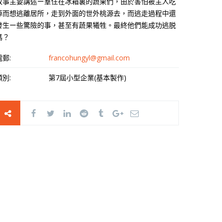
故事主要講述ー羣住在冰箱裏的蔬果們，由於害怕被主人吃
掉而想逃離居所，走到外面的世外桃源去，而逃走過程中還
發生ー些驚險的事，甚至有蔬果犧牲。最終他們能成功逃脱
嗎？
電郵:
francohungyl@gmail.com
類別:
第7屆小型企業(基本製作)