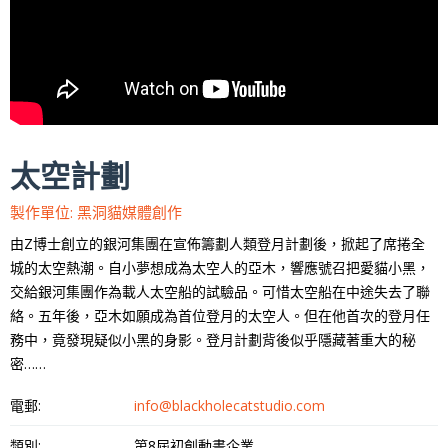
太空計劃
製作單位: 黑洞貓媒體創作
由Z博士創立的銀河集團在宣佈籌劃人類登月計劃後，掀起了席捲全
城的太空熱潮。自小夢想成為太空人的亞木，響應號召把愛貓小黑，
交給銀河集團作為載人太空船的試驗品。可惜太空船在中途失去了聯
絡。五年後，亞木如願成為首位登月的太空人。但在他首次的登月任
務中，竟發現疑似小黑的身影。登月計劃背後似乎隱藏著重大的秘
密……
電郵:
info@blackholecatstudio.com
類別:
第8屆初創動畫企業