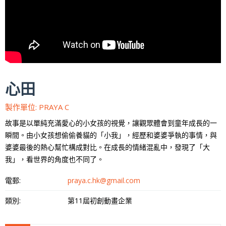
心田
製作單位: PRAYA C
故事是以單純充滿愛心的小女孩的視覺，讓觀眾體會到童年成長的一
瞬間。由小女孩想偷偷養貓的「小我」，經歷和婆婆爭執的事情，與
婆婆最後的熱心幫忙構成對比。在成長的情緒混亂中，發現了「大
我」，看世界的角度也不同了。
電郵:
praya.c.hk@gmail.com
類別:
第11屆初創動畫企業