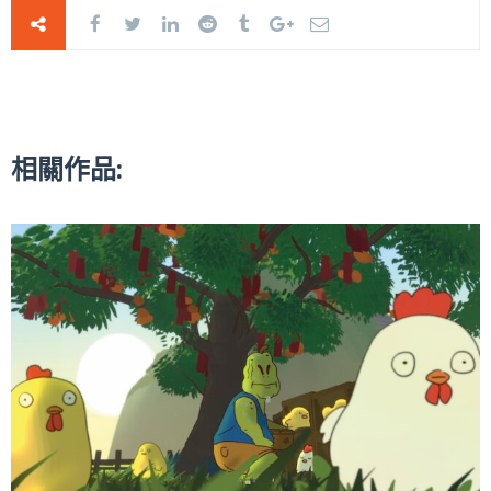
相關作品: