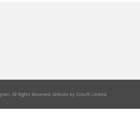
ram. All Rights Reserved. Website by
Zizsoft Limited
.